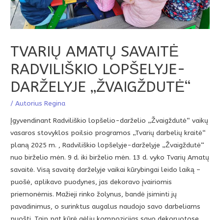
TVARIŲ AMATŲ SAVAITĖ
RADVILIŠKIO LOPŠELYJE-
DARŽELYJE „ŽVAIGŽDUTĖ“
/ Autorius
Regina
Įgyvendinant Radviliškio lopšelio-darželio „Žvaigždutė“ vaikų
vasaros stovyklos poilsio programos „Tvarių darbelių kraitė“
planą 2025 m. , Radviliškio lopšelyje-darželyje „Žvaigždutė“
nuo birželio mėn. 9 d. iki birželio mėn. 13 d. vyko Tvarių Amatų
savaitė. Visą savaitę darželyje vaikai kūrybingai leido laiką –
puošė, aplikavo puodynes, jas dekoravo įvairiomis
priemonėmis. Mažieji rinko žolynus, bandė įsiminti jų
pavadinimus, o surinktus augalus naudojo savo darbeliams
puošti. Taip pat kūrė gėlių kompozicijas savo dekoruotose