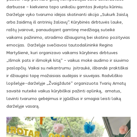
darbuose – kiekviena tapo unikaliu gamtos įkvėptu kūriniu.
Darželyje vyko tvarumo idėjas skatinanti akcija „Sukurk žaislą
arba žaidimą iš antrinių žaliavų“. Kūrybinės dirbtuvės lauke,
raštų įvairovė, panaudojant gamtinę medžiagą suteikė
vaikams pažinimo, atradimo džiaugsmą bei skatino pozityvias
emocijas. Darželyje svečiavosi tautodailininkė Regina
Martyšienė, kuri organizavo vaikams kūrybines dirbtuves
„Išmok pats ir išmokyk kitą“ – vaikus mokė audimo ir siuvimo
paslapčių. Vaikai su nekantrumu įsitraukė, išbandė praktiškai
ir džiaugėsi tapę mažaisiais audėjais ir siuvėjais. Radviliškio
lopšelyje-darželyje „Žvaigždutė” organizuota Tvarių Amatų
savaitė nuteikė vaikus kūrybiškai pažinti aplinką, amatus,
lavinti tvarumo gebėjimus ir įgūdžius ir smagiai leisti laiką
darželyje vasarą.