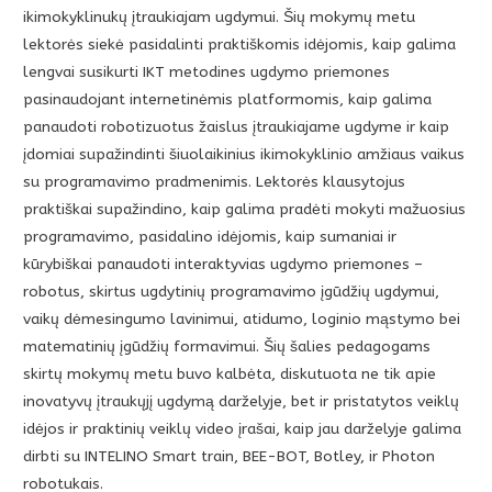
ikimokyklinukų įtraukiajam ugdymui. Šių mokymų metu
lektorės siekė pasidalinti praktiškomis idėjomis, kaip galima
lengvai susikurti IKT metodines ugdymo priemones
pasinaudojant internetinėmis platformomis, kaip galima
panaudoti robotizuotus žaislus įtraukiajame ugdyme ir kaip
įdomiai supažindinti šiuolaikinius ikimokyklinio amžiaus vaikus
su programavimo pradmenimis. Lektorės klausytojus
praktiškai supažindino, kaip galima pradėti mokyti mažuosius
programavimo, pasidalino idėjomis, kaip sumaniai ir
kūrybiškai panaudoti interaktyvias ugdymo priemones –
robotus, skirtus ugdytinių programavimo įgūdžių ugdymui,
vaikų dėmesingumo lavinimui, atidumo, loginio mąstymo bei
matematinių įgūdžių formavimui. Šių šalies pedagogams
skirtų mokymų metu buvo kalbėta, diskutuota ne tik apie
inovatyvų įtraukųjį ugdymą darželyje, bet ir pristatytos veiklų
idėjos ir praktinių veiklų video įrašai, kaip jau darželyje galima
dirbti su INTELINO Smart train, BEE-BOT, Botley, ir Photon
robotukais.