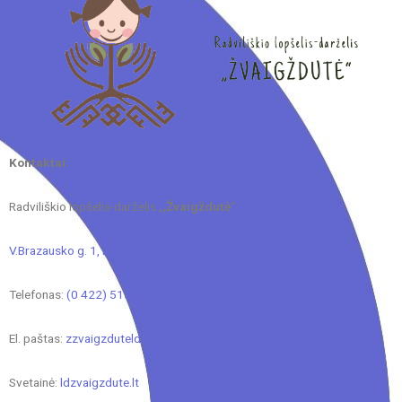
Kontaktai:
Radviliškio lopšelis-darželis
,,Žvaigždutė
“
V.Brazausko g. 1, LT-82138
Radviliškis
Telefonas:
(0 422) 51561
El. paštas:
zzvaigzduteld@gmail.com
Svetainė:
ldzvaigzdute.lt