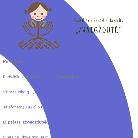
Kontaktai:
Radviliškio lopšelis-darželis
,,Žvaigždutė
“
V.Brazausko g. 1, LT-82138
Radviliškis
Telefonas:
(0 422) 51561
El. paštas:
zzvaigzduteld@gmail.com
Svetainė:
ldzvaigzdute.lt