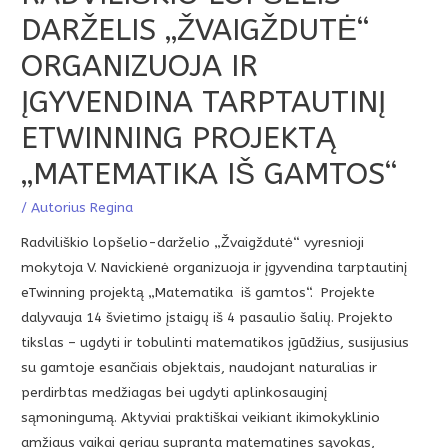
DARŽELIS „ŽVAIGŽDUTĖ“
ORGANIZUOJA IR
ĮGYVENDINA TARPTAUTINĮ
ETWINNING PROJEKTĄ
„MATEMATIKA IŠ GAMTOS“
/ Autorius
Regina
Radviliškio lopšelio-darželio „Žvaigždutė“ vyresnioji
mokytoja V. Navickienė organizuoja ir įgyvendina tarptautinį
eTwinning projektą „Matematika iš gamtos“. Projekte
dalyvauja 14 švietimo įstaigų iš 4 pasaulio šalių. Projekto
tikslas – ugdyti ir tobulinti matematikos įgūdžius, susijusius
su gamtoje esančiais objektais, naudojant naturalias ir
perdirbtas medžiagas bei ugdyti aplinkosauginį
sąmoningumą. Aktyviai praktiškai veikiant ikimokyklinio
amžiaus vaikai geriau supranta matematines sąvokas,