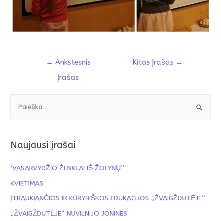
←
Ankstesnis
Kitas Įrašas
→
Įrašas
Naujausi įrašai
‘VASARVYDŽIO ŽENKLAI IŠ ŽOLYNŲ”
KVIETIMAS
ĮTRAUKIANČIOS IR KŪRYBIŠKOS EDUKACIJOS „ŽVAIGŽDUTĖJE“
„ŽVAIGŽDUTĖJE“ NUVILNIJO JONINES