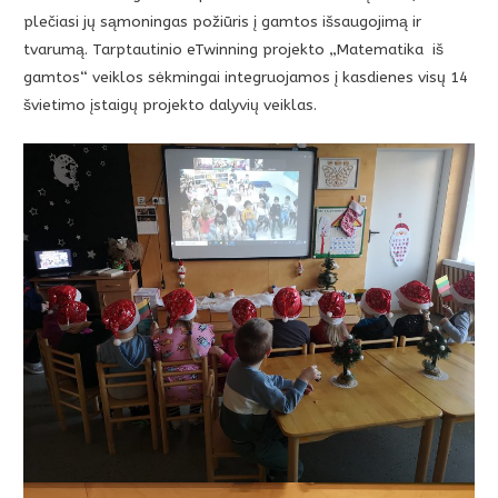
plečiasi jų sąmoningas požiūris į gamtos išsaugojimą ir
tvarumą. Tarptautinio eTwinning projekto „Matematika iš
gamtos“ veiklos sėkmingai integruojamos į kasdienes visų 14
švietimo įstaigų projekto dalyvių veiklas.