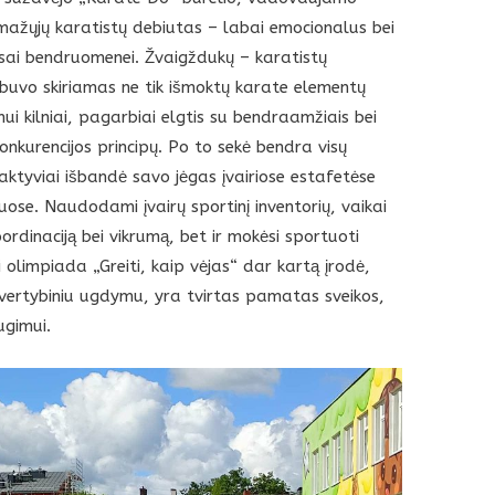
mažųjų karatistų debiutas – labai emocionalus bei
sai bendruomenei. Žvaigždukų – karatistų
uvo skiriamas ne tik išmoktų karate elementų
ui kilniai, pagarbiai elgtis su bendraamžiais bei
onkurencijos principų. Po to sekė bendra visų
 aktyviai išbandė savo jėgas įvairiose estafetėse
uose. Naudodami įvairų sportinį inventorių, vaikai
koordinaciją bei vikrumą, bet ir mokėsi sportuoti
i olimpiada „Greiti, kaip vėjas“ dar kartą įrodė,
 vertybiniu ugdymu, yra tvirtas pamatas sveikos,
ugimui.