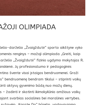
AŽOJI OLIMPIADA
šelio-darželio „Žvaigždutė“ sporto aikštyne vyko
uomenės renginys – mažoji olimpiada „Greiti, kaip
-darželio „Žvaigždutė“ fizinio ugdymo mokytojas R.
lianskienė. Jų profesionalumo ir pedagoginės
ntina švente visai įstaigos bendruomenei. Graži
s“ bendruomenę bendram tikslui – stiprinti vaikų
atinti aktyvų gyvenimo būdą nuo mažų dienų.
 – žadinti ir skatinti ikimokyklinio amžiaus vaikų
ojant svarbias socialines bei moralines vertybes.
ai sužavėjo „Karate Do“ būrelio, vadovaujamo