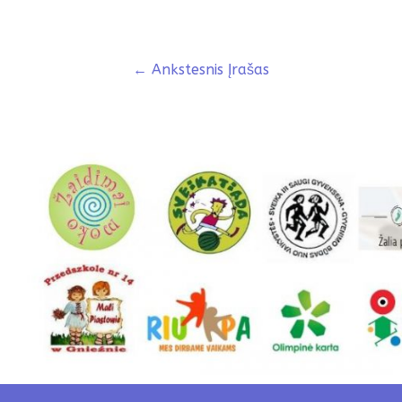
←
Ankstesnis Įrašas