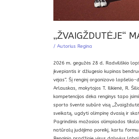
„ŽVAIGŽDUTĖJE“ M
/ Autorius
Regina
2026 m. gegužės 28 d. Radviliškio lop
įkvepiantis ir džiugesio kupinas bendr
vėjas“. Šį renginį organizavo lopšelio
Arlauskas, mokytojos T. Ilikienė, R. Ši
kompetencijos dėka renginys tapo įsimi
sporto šventė subūrė visą „Žvaigždutė
sveikatą, ugdyti olimpinę dvasią ir sk
Pagrindinis mažosios olimpiados tikslas
natūralų judėjimo poreikį, kartu formu
Renginio pradžioje visus dalyvius lab