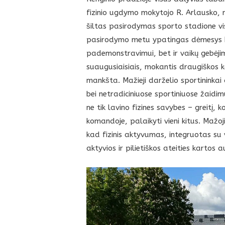
fizinio ugdymo mokytojo R. Arlausko, 
šiltas pasirodymas sporto stadione vi
pasirodymo metu ypatingas dėmesys b
pademonstravimui, bet ir vaikų gebėjim
suaugusiaisiais, mokantis draugiškos k
mankšta. Mažieji darželio sportininkai
bei netradiciniuose sportiniuose žaidim
ne tik lavino fizines savybes – greitį, 
komandoje, palaikyti vieni kitus. Mažoj
kad fizinis aktyvumas, integruotas su
aktyvios ir pilietiškos ateities kartos a